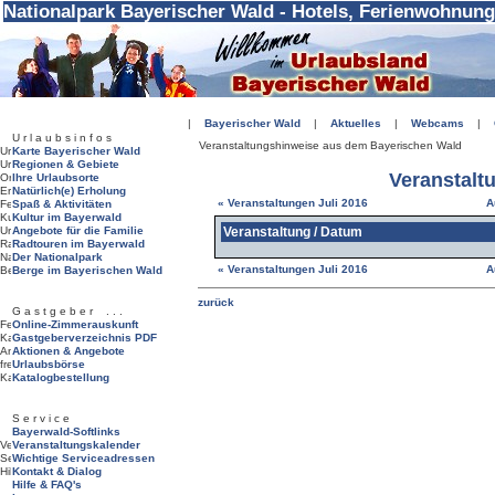
Nationalpark Bayerischer Wald - Hotels, Ferienwohnung
|
Bayerischer Wald
|
Aktuelles
|
Webcams
|
U r l a u b s i n f o s
Veranstaltungshinweise aus dem Bayerischen Wald
Karte Bayerischer Wald
Regionen & Gebiete
Veranstalt
Ihre Urlaubsorte
Natürlich(e) Erholung
« Veranstaltungen Juli 2016
A
Spaß & Aktivitäten
Kultur im Bayerwald
Angebote für die Familie
Veranstaltung / Datum
Radtouren im Bayerwald
Der Nationalpark
« Veranstaltungen Juli 2016
A
Berge im Bayerischen Wald
G a s t g e b e r . . .
Online-Zimmerauskunft
Gastgeberverzeichnis PDF
Aktionen & Angebote
Urlaubsbörse
Katalogbestellung
S e r v i c e
Bayerwald-Softlinks
Veranstaltungskalender
Wichtige Serviceadressen
Kontakt & Dialog
Hilfe & FAQ's