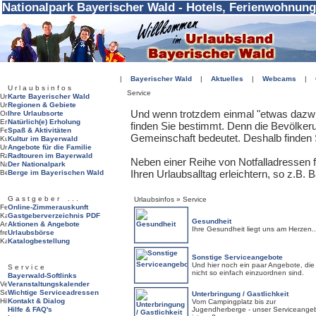
Nationalpark Bayerischer Wald - Hotels, Ferienwohnung
|
Bayerischer Wald
|
Aktuelles
|
Webcams
|
U r l a u b s i n f o s
Service
Karte Bayerischer Wald
Regionen & Gebiete
Und wenn trotzdem einmal "etwas dazw
Ihre Urlaubsorte
Natürlich(e) Erholung
finden Sie bestimmt. Denn die Bevölker
Spaß & Aktivitäten
Gemeinschaft bedeutet. Deshalb finden 
Kultur im Bayerwald
Angebote für die Familie
Radtouren im Bayerwald
Neben einer Reihe von Notfalladressen fin
Der Nationalpark
Ihren Urlaubsalltag erleichtern, so z.B. 
Berge im Bayerischen Wald
G a s t g e b e r . . .
Urlaubsinfos » Service
Online-Zimmerauskunft
Gastgeberverzeichnis PDF
Gesundheit
Aktionen & Angebote
Ihre Gesundheit liegt uns am Herzen..
Urlaubsbörse
Katalogbestellung
Sonstige Serviceangebote
Und hier noch ein paar Angebote, die
S e r v i c e
nicht so einfach einzuordnen sind.
Bayerwald-Softlinks
Veranstaltungskalender
Wichtige Serviceadressen
Unterbringung / Gastlichkeit
Kontakt & Dialog
Vom Campingplatz bis zur
Hilfe & FAQ's
Jugendherberge - unser Serviceange