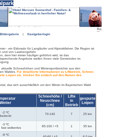
alpark
Bildergalerie
|
Gastgeberlogin
ter - ein Eldorado für Langläufer und Alpinskifahrer. Die Region ist
hn und von Lawinengefahr.
n, dem hier immer häufiger gefröhnt wird, ist das
sprechende Angebote stellen Ihnen viele Gemeinden im
fügung.
ie aktuelle Schneehöhen und Wintersportberichte aus den
hen Waldes.
Für detaillierte Informationen zu Liftbetrieb, Schnee-
rte Loipen etc. klicken Sie einfach auf den Namen des
rtal, das sich ausschließlich um den Winter im Bayerischen Wald
Schneehöhe /
Lifte
mperatur
gespurte
Neuschnee
in
Wetter
Loipen
(cm)
Betrieb
-2 ºC
70-140
7
25 km
bedeckt
-3 ºC
85-100
/ +5
1
35 km
 fast wolkenlos
-9 ºC
40-60
/ +3
1
6,0 km