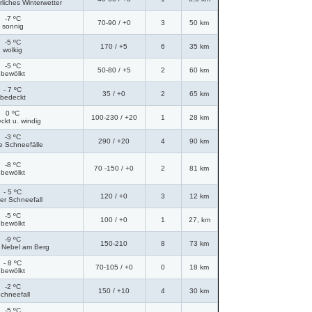
rliches Winterwetter
-7 ºC
70-90
/ +0
3
50 km
sonnig
-5 ºC
170
/ +5
6
35 km
wolkig
-5 ºC
50-80
/ +5
2
60 km
bewölkt
- 7 ºC
35
/ +0
2
65 km
bedeckt
0 ºC
100-230
/ +20
1
28 km
ckt u. windig
-3 ºC
290
/ +20
4
90 km
e Schneefälle
-8 ºC
70 -150
/ +0
2
81 km
bewölkt
- 5 ºC
120
/ +0
3
12 km
ter Schneefall
-5 ºC
100
/ +0
1
27, km
bewölkt
-9 ºC
150-210
8
73 km
r Nebel am Berg
- 8 ºC
70-105
/ +0
0
18 km
bewölkt
-2 ºC
150
/ +10
4
30 km
chneefall
-5 ºC