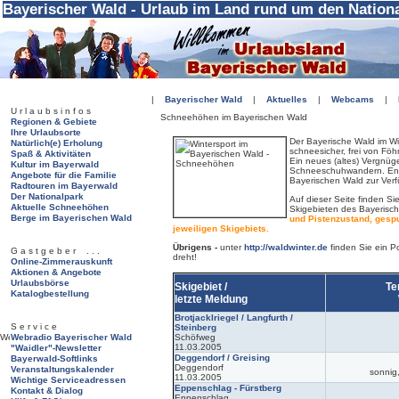
Bayerischer Wald - Urlaub im Land rund um den Nation
|
Bayerischer Wald
|
Aktuelles
|
Webcams
|
U r l a u b s i n f o s
Schneehöhen im Bayerischen Wald
Regionen & Gebiete
Ihre Urlaubsorte
Der Bayerische Wald im Win
Natürlich(e) Erholung
schneesicher, frei von Fö
Spaß & Aktivitäten
Ein neues (altes) Vergnüge
Kultur im Bayerwald
Schneeschuhwandern. Ent
Angebote für die Familie
Bayerischen Wald zur Ver
Radtouren im Bayerwald
Der Nationalpark
Auf dieser Seite finden S
Aktuelle Schneehöhen
Skigebieten des Bayerisc
Berge im Bayerischen Wald
und Pistenzustand, gespu
jeweiligen Skigebiets.
Übrigens -
unter
http://waldwinter.de
finden Sie ein Po
G a s t g e b e r . . .
dreht!
Online-Zimmerauskunft
Aktionen & Angebote
Urlaubsbörse
Skigebiet /
Te
Katalogbestellung
letzte Meldung
Brotjacklriegel / Langfurth /
S e r v i c e
Steinberg
Webradio Bayerischer Wald
Schöfweg
11.03.2005
"Waidler"-Newsletter
Deggendorf / Greising
Bayerwald-Softlinks
Deggendorf
Veranstaltungskalender
sonnig,
11.03.2005
Wichtige Serviceadressen
Eppenschlag - Fürstberg
Kontakt & Dialog
Eppenschlag