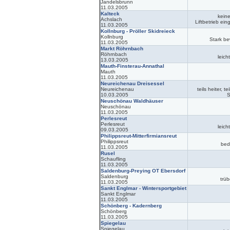
Jandelsbrunn
11.03.2005
Kalteck
kein
Achslach
Liftbetrieb ein
11.03.2005
Kollnburg - Pröller Skidreieck
Kollnburg
Stark bew
11.03.2005
Markt Röhrnbach
Röhrnbach
leich
13.03.2005
Mauth-Finsterau-Annathal
Mauth
11.03.2005
Neureichenau Dreisessel
Neureichenau
teils heiter, t
10.03.2005
S
Neuschönau Waldhäuser
Neuschönau
11.03.2005
Perlesreut
Perlesreut
leich
09.03.2005
Philippsreut-Mitterfirmiansreut
Philippsreut
bed
11.03.2005
Rusel
Schaufling
11.03.2005
Saldenburg-Preying OT Ebersdorf
Saldenburg
trüb
11.03.2005
Sankt Englmar - Wintersportgebiet
Sankt Englmar
11.03.2005
Schönberg - Kadernberg
Schönberg
11.03.2005
Spiegelau
Spiegelau