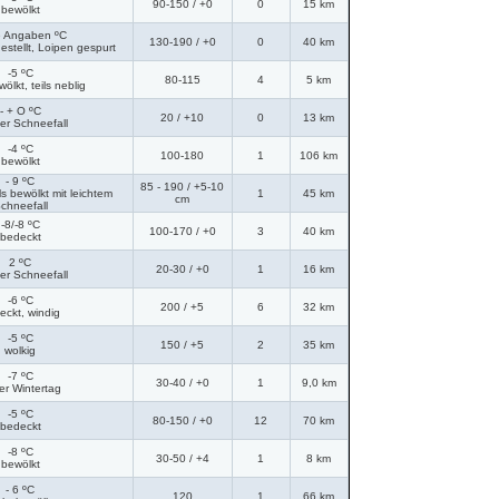
90-150
/ +0
0
15 km
bewölkt
e Angaben ºC
130-190
/ +0
0
40 km
gestellt, Loipen gespurt
-5 ºC
80-115
4
5 km
ölkt, teils neblig
- + O ºC
20
/ +10
0
13 km
ter Schneefall
-4 ºC
100-180
1
106 km
bewölkt
- 9 ºC
85 - 190
/ +5-10
eils bewölkt mit leichtem
1
45 km
cm
chneefall
-8/-8 ºC
100-170
/ +0
3
40 km
bedeckt
2 ºC
20-30
/ +0
1
16 km
ter Schneefall
-6 ºC
200
/ +5
6
32 km
eckt, windig
-5 ºC
150
/ +5
2
35 km
wolkig
-7 ºC
30-40
/ +0
1
9,0 km
er Wintertag
-5 ºC
80-150
/ +0
12
70 km
bedeckt
-8 ºC
30-50
/ +4
1
8 km
bewölkt
- 6 ºC
120
1
66 km