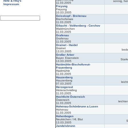
Hilfe & FAQ's
sonnig, her
11.03.2005
Impressum
Freyung
Freyung
10.03.2005
Geisskopf - Breitenau
Bischofsmais
11.03.2005
Gibacht - Voithenberg - Cerchov
Waldmünchen
11.03.2005
Grafenau
Grafenau
11.03.2005
Grainet - Haidel
Grainet
bede
13.03.2005
Großer Arber
Bayer. Eisenstein
Stark
13.03.2005
Haidmühle-Bischofsreut-
Frauenberg
Haidmühle
11.03.2005
Hauzenberg
Hauzenberg
leich
07.03.2005
Herzogsreut
Hinterschmiding
11.03.2005
Hochficht Österreich
Österreich
leichte
11.03.2005
Hohenau-Schönbrunn a.Lusen
Hohenau
11.03.2005
Hohenbogen
Neukirchen / Hl. Blut
S
13.03.2005
Jandelsbrunn