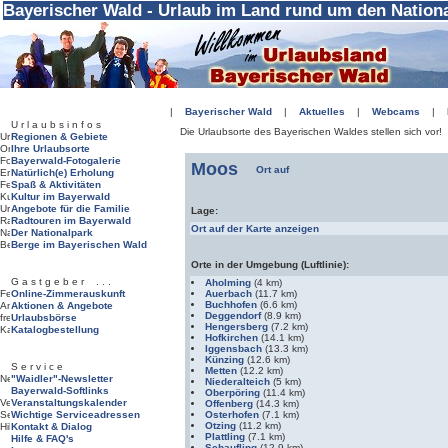
Bayerischer Wald - Urlaub im Land rund um den Nation
|
Bayerischer Wald
|
Aktuelles
|
Webcams
|
U r l a u b s i n f o s
Die Urlaubsorte des Bayerischen Waldes stellen sich vor!
Regionen & Gebiete
Ihre Urlaubsorte
Bayerwald-Fotogalerie
Moos
Natürlich(e) Erholung
Spaß & Aktivitäten
Kultur im Bayerwald
Angebote für die Familie
Lage:
Radtouren im Bayerwald
Ort auf der Karte anzeigen
Der Nationalpark
Berge im Bayerischen Wald
Orte in der Umgebung (Luftlinie):
G a s t g e b e r . . .
Aholming
(4 km)
Online-Zimmerauskunft
Auerbach
(11.7 km)
Buchhofen
(6.6 km)
Aktionen & Angebote
Deggendorf
(8.9 km)
Urlaubsbörse
Hengersberg
(7.2 km)
Katalogbestellung
Hofkirchen
(14.1 km)
Iggensbach
(13.3 km)
Künzing
(12.6 km)
S e r v i c e
Metten
(12.2 km)
"Waidler"-Newsletter
Niederalteich
(5 km)
Bayerwald-Softlinks
Oberpöring
(11.4 km)
Veranstaltungskalender
Offenberg
(14.3 km)
Wichtige Serviceadressen
Osterhofen
(7.1 km)
Otzing
(11.2 km)
Kontakt & Dialog
Plattling
(7.1 km)
Hilfe & FAQ's
Schaufling
(12.9 km)