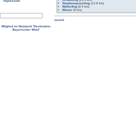
Impressum
Stephansposching
(13.8 km)
Wallerfing
(9.5 km)
Winzer
(9 km)
Mitglied im Netzwerk 'Destination
Bayerischer Wald'