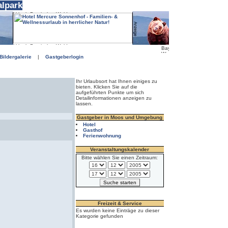
alpark
Bildergalerie
|
Gastgeberlogin
Ihr Urlaubsort hat Ihnen einiges zu
bieten. Klicken Sie auf die
aufgeführten Punkte um sich
Detailinformationen anzeigen zu
lassen.
Gastgeber in Moos und Umgebung
Hotel
Gasthof
Ferienwohnung
Veranstaltungskalender
Bitte wählen Sie einen Zeitraum:
Freizeit & Service
Es wurden keine Einträge zu dieser
Kategorie gefunden