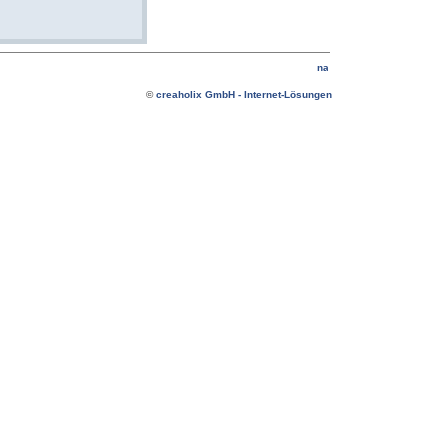
©
creaholix GmbH - Internet-Lösungen