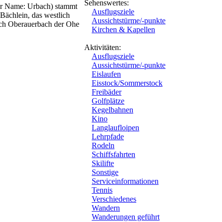
Sehenswertes:
er Name: Urbach) stammt
Ausflugsziele
Bächlein, das westlich
Aussichtstürme/-punkte
rch Oberauerbach der Ohe
Kirchen & Kapellen
Aktivitäten:
Ausflugsziele
Aussichtstürme/-punkte
Eislaufen
Eisstock/Sommerstock
Freibäder
Golfplätze
Kegelbahnen
Kino
Langlaufloipen
Lehrpfade
Rodeln
Schiffsfahrten
Skilifte
Sonstige
Serviceinformationen
Tennis
Verschiedenes
Wandern
Wanderungen geführt