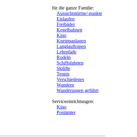
für die ganze Familie:
Aussichtstürme/-punkte
Eislaufen
Freibäder
Kegelbahnen
Kino
Kneippanlagen
Langlaufloipen
Lehrpfade
Rodeln
Schiffsfahrten
Skilifte
Tennis
Verschiedenes
Wandern
Wanderungen geführt
Serviceeinrichtungen:
Kino
Postämter