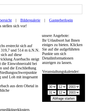
ersicht
|
Bildergalerie
|
Gastgeberlogin
stellen sich vor!
unsere Angebote:
Ihr Urlaubsort hat Ihnen
einiges zu bieten. Klicken
s erstreckt sich auf
Sie auf die aufgeführten
n 319,7 und 514 m ü.N.N.
Punkte um sich
sich auf diese
Detailinformationen
icklung Auerbachs steigt
anzeigen zu lassen.
egt die Einwohnerzahl bei
n und die Erschließung
Veranstaltungskalender:
. Siedlungsschwerpunkte
Bitte wählen Sie einen
g und Loh mit insgesamt
Zeitraum:
uerbach aus dem Ohetal in
hliche
Benediktinerklosters