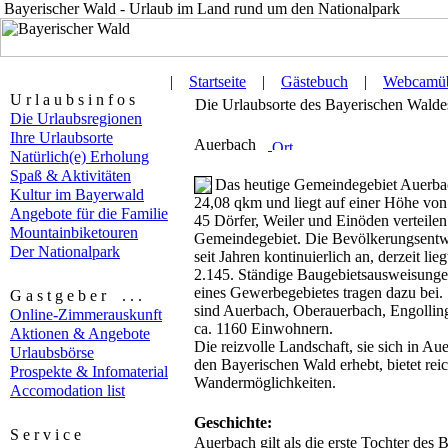
Bayerischer Wald - Urlaub im Land rund um den Nationalpark
|
Startseite
|
Gästebuch
|
Webcamüb
U r l a u b s i n f o s
Die Urlaubsorte des Bayerischen Waldes 
Die Urlaubsregionen
Ihre Urlaubsorte
Auerbach
Natürlich(e) Erholung
Spaß & Aktivitäten
Das heutige Gemeindegebiet Auerbach
Kultur im Bayerwald
24,08 qkm und liegt auf einer Höhe vo
Angebote für die Familie
45 Dörfer, Weiler und Einöden verteilen 
Mountainbiketouren
Gemeindegebiet. Die Bevölkerungsentw
Der Nationalpark
seit Jahren kontinuierlich an, derzeit li
2.145. Ständige Baugebietsausweisunge
eines Gewerbegebietes tragen dazu bei
G a s t g e b e r . . .
sind Auerbach, Oberauerbach, Engollin
Online-Zimmerauskunft
ca. 1160 Einwohnern.
Aktionen & Angebote
Die reizvolle Landschaft, sie sich in A
Urlaubsbörse
den Bayerischen Wald erhebt, bietet reic
Prospekte & Infomaterial
Wandermöglichkeiten.
Accomodation list
Geschichte:
S e r v i c e
Auerbach gilt als die erste Tochter des 