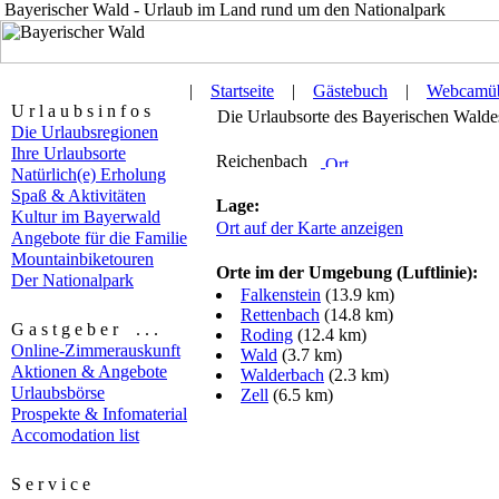
Bayerischer Wald - Urlaub im Land rund um den Nationalpark
|
Startseite
|
Gästebuch
|
Webcamüb
U r l a u b s i n f o s
Die Urlaubsorte des Bayerischen Waldes 
Die Urlaubsregionen
Ihre Urlaubsorte
Reichenbach
Natürlich(e) Erholung
Spaß & Aktivitäten
Lage:
Kultur im Bayerwald
Ort auf der Karte anzeigen
Angebote für die Familie
Mountainbiketouren
Orte im der Umgebung (Luftlinie):
Der Nationalpark
Falkenstein
(13.9 km)
Rettenbach
(14.8 km)
G a s t g e b e r . . .
Roding
(12.4 km)
Online-Zimmerauskunft
Wald
(3.7 km)
Aktionen & Angebote
Walderbach
(2.3 km)
Urlaubsbörse
Zell
(6.5 km)
Prospekte & Infomaterial
Accomodation list
S e r v i c e