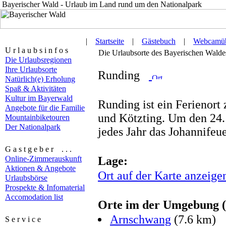
Bayerischer Wald - Urlaub im Land rund um den Nationalpark
|
Startseite
|
Gästebuch
|
Webcamüb
U r l a u b s i n f o s
Die Urlaubsorte des Bayerischen Waldes 
Die Urlaubsregionen
Ihre Urlaubsorte
Runding
Natürlich(e) Erholung
Spaß & Aktivitäten
Kultur im Bayerwald
Runding ist ein Ferienor
Angebote für die Familie
und Kötzting. Um den 24. 
Mountainbiketouren
Der Nationalpark
jedes Jahr das Johannifeue
G a s t g e b e r . . .
Online-Zimmerauskunft
Lage:
Aktionen & Angebote
Ort auf der Karte anzeige
Urlaubsbörse
Prospekte & Infomaterial
Accomodation list
Orte im der Umgebung (L
Arnschwang
(7.6 km)
S e r v i c e