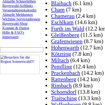
Aktuelle Schneehöhen
Blaibach
(6.1 km)
Bayerwald-Softlinks
Cham
(7 km)
Veranstaltungskalender
Aktuelle Meldungen
Chamerau
(2.4 km)
Wichtige Serviceadressen
Eschlkam
(14.6 km)
Bayerwald-Shop
Furth im Wald
(12.2 k
Kontakt & Dialog
Hilfe & FAQ's
Gleißenberg
(11.5 km)
Impressum
Grafenwiesen
(8.7 km)
Hohenwarth
(12.7 km)
Kötzting
(7.8 km)
Miltach
(6.4 km)
Pemfling
(12.4 km)
Prackenbach
(14.2 km)
Rattenberg
(14.2 km)
Rimbach
(8.9 km)
Schorndorf
(13.8 km)
Traitsching
(13.3 km)
Waffenbrunn
(8.8 km)