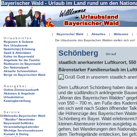
Bayerischer Wald - Urlaub im Land rund um den Nation
|
Bayerischer Wald
|
Aktuelles
|
Webcams
|
U r l a u b s i n f o s
Die Urlaubsorte des Bayerischen Waldes stellen sich vor!
Regionen & Gebiete
Ihre Urlaubsorte
Natürlich(e) Erholung
Schönberg
Spaß & Aktivitäten
Kultur im Bayerwald
Angebote für die Familie
staatlich anerkannter Luftkurort, 550
Radtouren im Bayerwald
Der Nationalpark
Bärenstarker Familienurlaub im Luf
Aktuelle Schneehöhen
Berge im Bayerischen Wald
Grüß Gott in unserem staatlich aner
G a s t g e b e r . . .
Dem Luftkurort Schönberg haben das a
Online-Zimmerauskunft
und die südländisch anklingende Bauw
Aktionen & Angebote
„Meran des Bayerischen Waldes“ gegeb
Urlaubsbörse
Katalogbestellung
von 550 – 700 m, am Fuße des Kadernb
ein sich weit nach Süden öffnender Talk
S e r v i c e
die Höhenzüge des Bayerischen Waldes f
Webradio Bayerischer Wald
Schönberg im Bayer. Wald erlebnisreic
"Waidler"-Newsletter
kleinen Abenteurer können ausgiebig au
Bayerwald-Softlinks
Veranstaltungskalender
gehen, bei Wanderungen den Nationalpa
Wichtige Serviceadressen
dem Tierfreigelände entdecken, bei gef
Kontakt & Dialog