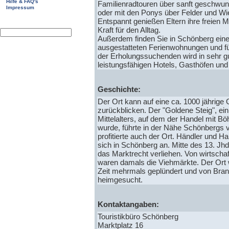
Hilfe & FAQ's
Familienradtouren über sanft geschwu
Impressum
oder mit den Ponys über Felder und Wie
Entspannt genießen Eltern ihre freien 
Kraft für den Alltag.
Außerdem finden Sie in Schönberg eine 
ausgestatteten Ferienwohnungen und für
der Erholungssuchenden wird in sehr g
leistungsfähigen Hotels, Gasthöfen und
Geschichte:
Der Ort kann auf eine ca. 1000 jährige
zurückblicken. Der "Goldene Steig", e
Mittelalters, auf dem der Handel mit B
wurde, führte in der Nähe Schönbergs 
profitierte auch der Ort. Händler und H
sich in Schönberg an. Mitte des 13. Jhd
das Marktrecht verliehen. Von wirtscha
waren damals die Viehmärkte. Der Ort 
Zeit mehrmals geplündert und von Bra
heimgesucht.
Kontaktangaben:
Touristikbüro Schönberg
Marktplatz 16