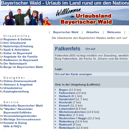
Bayerischer Wald - Urlaub im Land rund um den Nation
|
Bayerischer Wald
|
Aktuelles
|
Webcams
|
U r l a u b s i n f o s
Die Urlaubsorte des Bayerischen Waldes stellen sich vor!
Regionen & Gebiete
Ihre Urlaubsorte
Natürlich(e) Erholung
Falkenfels
Spaß & Aktivitäten
Kultur im Bayerwald
Falkenfels (600 m) liegt nördlich von Straubing, westli
Angebote für die Familie
Burg Falkensfels, die Kirche St. Johann und die Kirche S
Radtouren im Bayerwald
Der Nationalpark
Berge im Bayerischen Wald
Lage:
Ort auf der Karte anzeigen
G a s t g e b e r . . .
Online-Zimmerauskunft
Aktionen & Angebote
Orte in der Umgebung (Luftlinie):
Urlaubsbörse
Bogen
(12.9 km)
Katalogbestellung
Falkenstein
(13 km)
Haibach
(9.1 km)
Hunderdorf
(11.7 km)
S e r v i c e
Kirchroth
(7 km)
Webradio Bayerischer Wald
Konzell
(11.3 km)
Loitzendorf
(9.9 km)
"Waidler"-Newsletter
Michelsneukirchen
(13.6 km)
Bayerwald-Softlinks
Mitterfels
(7.5 km)
Veranstaltungskalender
Neukirchen / Haggn
(12.2 km)
Wichtige Serviceadressen
Rattenberg
(14.6 km)
Kontakt & Dialog
Rattiszell
(5 km)
Hilfe & FAQ's
Rettenbach
(12.6 km)