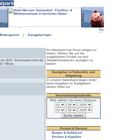
alpark
Bildergalerie
|
Gastgeberlogin
Ihr Urlaubsort hat Ihnen einiges zu
bieten. Klicken Sie auf die
aufgeführten Punkte um sich
ch der B20. Sehenswert sind die
Detailinformationen anzeigen zu
t. Nikola.
lassen.
Gastgeber in Falkenfels und
Umgebung
In unserer Datenbank liegen leider
keine Angaben zu Gastgebern
dieses Ortes vor.
Veranstaltungskalender
Bitte wählen Sie einen Zeitraum:
Freizeit & Service
Burgen & Schlösser
Kirchen & Kapellen