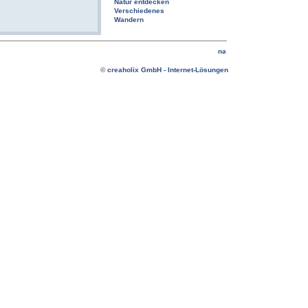
Natur entdecken
Verschiedenes
Wandern
©
creaholix GmbH - Internet-Lösungen