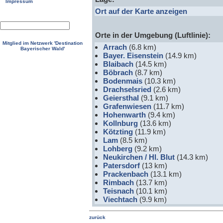
Impressum
Ort auf der Karte anzeigen
Orte in der Umgebung (Luftlinie):
Mitglied im Netzwerk 'Destination
Arrach
(6.8 km)
Bayerischer Wald'
Bayer. Eisenstein
(14.9 km)
Blaibach
(14.5 km)
Böbrach
(8.7 km)
Bodenmais
(10.3 km)
Drachselsried
(2.6 km)
Geiersthal
(9.1 km)
Grafenwiesen
(11.7 km)
Hohenwarth
(9.4 km)
Kollnburg
(13.6 km)
Kötzting
(11.9 km)
Lam
(8.5 km)
Lohberg
(9.2 km)
Neukirchen / Hl. Blut
(14.3 km)
Patersdorf
(13 km)
Prackenbach
(13.1 km)
Rimbach
(13.7 km)
Teisnach
(10.1 km)
Viechtach
(9.9 km)