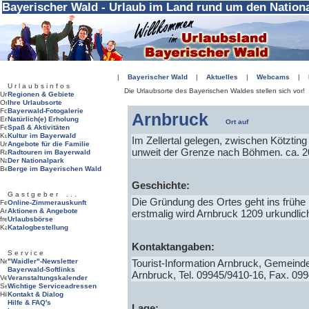
Bayerischer Wald - Urlaub im Land rund um den Nation
|
Bayerischer Wald
|
Aktuelles
|
Webcams
|
U r l a u b s i n f o s
Die Urlaubsorte des Bayerischen Waldes stellen sich vor!
Regionen & Gebiete
Ihre Urlaubsorte
Bayerwald-Fotogalerie
Arnbruck
Natürlich(e) Erholung
Spaß & Aktivitäten
Kultur im Bayerwald
Im Zellertal gelegen, zwischen Kötzti
Angebote für die Familie
unweit der Grenze nach Böhmen. ca. 
Radtouren im Bayerwald
Der Nationalpark
Berge im Bayerischen Wald
Geschichte:
G a s t g e b e r . . .
Die Gründung des Ortes geht ins frühe M
Online-Zimmerauskunft
Aktionen & Angebote
erstmalig wird Arnbruck 1209 urkundlic
Urlaubsbörse
Katalogbestellung
Kontaktangaben:
S e r v i c e
"Waidler"-Newsletter
Tourist-Information Arnbruck, Gemeind
Bayerwald-Softlinks
Arnbruck, Tel. 09945/9410-16, Fax. 09
Veranstaltungskalender
Wichtige Serviceadressen
Kontakt & Dialog
Hilfe & FAQ's
Lage: