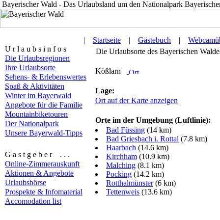
Bayerischer Wald - Das Urlaubsland um den Nationalpark Bayerische
|
Startseite
|
Gästebuch
|
Webcamüb
U r l a u b s i n f o s
Die Urlaubsorte des Bayerischen Waldes 
Die Urlaubsregionen
Ihre Urlaubsorte
Kößlarn
Sehens- & Erlebenswertes
Spaß & Aktivitäten
Lage:
Winter im Bayerwald
Ort auf der Karte anzeigen
Angebote für die Familie
Mountainbiketouren
Orte im der Umgebung (Luftlinie):
Der Nationalpark
Bad Füssing
(14 km)
Unsere Bayerwald-Tipps
Bad Griesbach i. Rottal
(7.8 km)
Haarbach
(14.6 km)
G a s t g e b e r . . .
Kirchham
(10.9 km)
Online-Zimmerauskunft
Malching
(8.1 km)
Aktionen & Angebote
Pocking
(14.2 km)
Urlaubsbörse
Rotthalmünster
(6 km)
Prospekte & Infomaterial
Tettenweis
(13.6 km)
Accomodation list