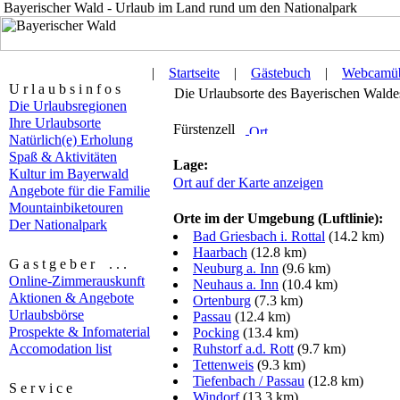
Bayerischer Wald - Urlaub im Land rund um den Nationalpark
|
Startseite
|
Gästebuch
|
Webcamüb
U r l a u b s i n f o s
Die Urlaubsorte des Bayerischen Waldes 
Die Urlaubsregionen
Ihre Urlaubsorte
Fürstenzell
Natürlich(e) Erholung
Spaß & Aktivitäten
Lage:
Kultur im Bayerwald
Ort auf der Karte anzeigen
Angebote für die Familie
Mountainbiketouren
Orte im der Umgebung (Luftlinie):
Der Nationalpark
Bad Griesbach i. Rottal
(14.2 km)
Haarbach
(12.8 km)
G a s t g e b e r . . .
Neuburg a. Inn
(9.6 km)
Online-Zimmerauskunft
Neuhaus a. Inn
(10.4 km)
Aktionen & Angebote
Ortenburg
(7.3 km)
Urlaubsbörse
Passau
(12.4 km)
Prospekte & Infomaterial
Pocking
(13.4 km)
Accomodation list
Ruhstorf a.d. Rott
(9.7 km)
Tettenweis
(9.3 km)
Tiefenbach / Passau
(12.8 km)
S e r v i c e
Windorf
(13.3 km)