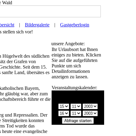
r Wald
ersicht
|
Bildergalerie
|
Gastgeberlogin
stellen sich vor!
unsere Angebote:
Ihr Urlaubsort hat Ihnen
einiges zu bieten. Klicken
en Hügelwelt des südlichen
Sie auf die aufgeführten
itz der Grafen von
Punkte um sich
 Geschichte. Seit dem 15.
Detailinformationen
 sanfte Land, übersätes es
anzeigen zu lassen.
Veranstaltungskalender:
zkatholischen Bayern,
ehr gläubig war, aber zum
Bitte wählen Sie einen
chaftsbereich führte er die
Zeitraum:
eg und Repressalien. Der
e Streitigkeiten konnten
hims Tod wurde das
s heute eine evangelische