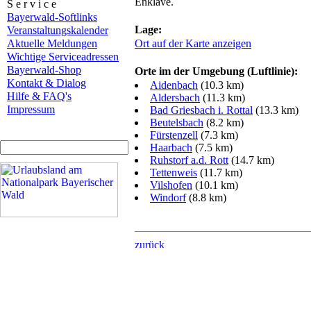
Enklave.
S e r v i c e
Bayerwald-Softlinks
Lage:
Veranstaltungskalender
Aktuelle Meldungen
Ort auf der Karte anzeigen
Wichtige Serviceadressen
Bayerwald-Shop
Orte im der Umgebung (Luftlinie):
Kontakt & Dialog
Aidenbach
(10.3 km)
Hilfe & FAQ's
Aldersbach
(11.3 km)
Impressum
Bad Griesbach i. Rottal
(13.3 km)
Beutelsbach
(8.2 km)
Fürstenzell
(7.3 km)
Haarbach
(7.5 km)
Ruhstorf a.d. Rott
(14.7 km)
Tettenweis
(11.7 km)
Vilshofen
(10.1 km)
Windorf
(8.8 km)