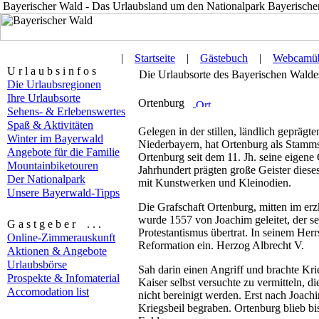
Bayerischer Wald - Das Urlaubsland um den Nationalpark Bayerische
|
Startseite
|
Gästebuch
|
Webcamüb
U r l a u b s i n f o s
Die Urlaubsorte des Bayerischen Waldes 
Die Urlaubsregionen
Ihre Urlaubsorte
Ortenburg
Sehens- & Erlebenswertes
Spaß & Aktivitäten
Gelegen in der stillen, ländlich geprägt
Winter im Bayerwald
Niederbayern, hat Ortenburg als Stamms
Angebote für die Familie
Ortenburg seit dem 11. Jh. seine eigene
Mountainbiketouren
Jahrhundert prägten große Geister dieses
Der Nationalpark
mit Kunstwerken und Kleinodien.
Unsere Bayerwald-Tipps
Die Grafschaft Ortenburg, mitten im er
wurde 1557 von Joachim geleitet, der s
G a s t g e b e r . . .
Protestantismus übertrat. In seinem Herrs
Online-Zimmerauskunft
Reformation ein. Herzog Albrecht V.
Aktionen & Angebote
Urlaubsbörse
Sah darin einen Angriff und brachte Kri
Prospekte & Infomaterial
Kaiser selbst versuchte zu vermitteln, di
Accomodation list
nicht bereinigt werden. Erst nach Joac
Kriegsbeil begraben. Ortenburg blieb bi