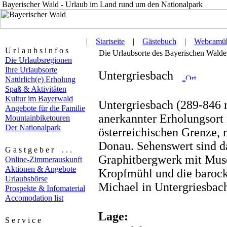
Bayerischer Wald - Urlaub im Land rund um den Nationalpark
|
Startseite
|
Gästebuch
|
Webcamüb
U r l a u b s i n f o s
Die Urlaubsorte des Bayerischen Waldes 
Die Urlaubsregionen
Ihre Urlaubsorte
Untergriesbach
Natürlich(e) Erholung
Spaß & Aktivitäten
Kultur im Bayerwald
Untergriesbach (289-846 m)
Angebote für die Familie
anerkannter Erholungsort
Mountainbiketouren
Der Nationalpark
österreichischen Grenze, 
Donau. Sehenswert sind d
G a s t g e b e r . . .
Graphitbergwerk mit Mus
Online-Zimmerauskunft
Aktionen & Angebote
Kropfmühl und die barocke
Urlaubsbörse
Michael in Untergriesbac
Prospekte & Infomaterial
Accomodation list
Lage:
S e r v i c e