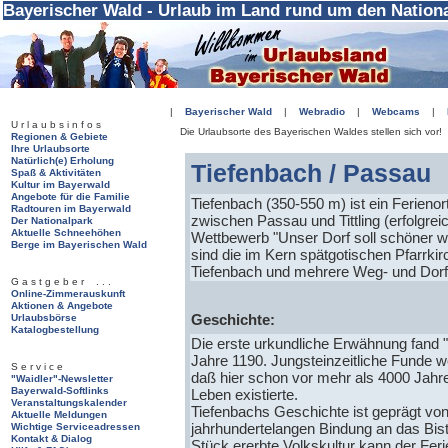
Bayerischer Wald - Urlaub im Land rund um den Nation
|
Bayerischer Wald
|
Webradio
|
Webcams
|
U r l a u b s i n f o s
Die Urlaubsorte des Bayerischen Waldes stellen sich vor!
Regionen & Gebiete
Ihre Urlaubsorte
Natürlich(e) Erholung
Tiefenbach / Passa
Spaß & Aktivitäten
Kultur im Bayerwald
Angebote für die Familie
Tiefenbach (350-550 m) ist ein Ferienor
Radtouren im Bayerwald
zwischen Passau und Tittling (erfolgre
Der Nationalpark
Aktuelle Schneehöhen
Wettbewerb "Unser Dorf soll schöner 
Berge im Bayerischen Wald
sind die im Kern spätgotischen Pfarrkir
Tiefenbach und mehrere Weg- und Dorf
G a s t g e b e r . . .
Online-Zimmerauskunft
Aktionen & Angebote
Geschichte:
Urlaubsbörse
Katalogbestellung
Die erste urkundliche Erwähnung fand 
Jahre 1190. Jungsteinzeitliche Funde we
S e r v i c e
daß hier schon vor mehr als 4000 Jah
"Waidler"-Newsletter
Bayerwald-Softlinks
Leben existierte.
Veranstaltungskalender
Tiefenbachs Geschichte ist geprägt von
Aktuelle Meldungen
jahrhundertelangen Bindung an das Bi
Wichtige Serviceadressen
Kontakt & Dialog
Stück ererbte Volkskultur kann der Fer