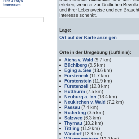
Hilfe & FAQ's
erleben, wenn er zur ländlichen Bevölk
Impressum
und ihrer Lebensweise und den Brauch
Interesse schenkt.
Lage:
Ort auf der Karte anzeigen
Orte in der Umgebung (Luftlinie):
Aicha v. Wald
(9.7 km)
Büchlberg
(9.5 km)
Eging a. See
(13.6 km)
Fürsteneck
(11.7 km)
Fürstenstein
(11.9 km)
Fürstenzell
(12.8 km)
Hutthurm
(7.5 km)
Neuburg a. Inn
(13.4 km)
Neukirchen v. Wald
(7.2 km)
Passau
(7.4 km)
Ruderting
(3.5 km)
Salzweg
(6.3 km)
Thyrnau
(10.2 km)
Tittling
(11.9 km)
Windorf
(12.9 km)
Witzmannsberg
(10.2 km)