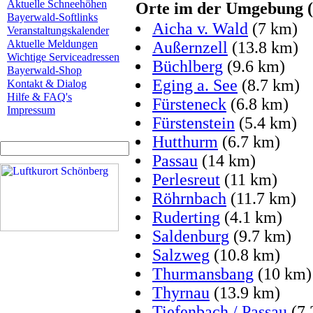
Aktuelle Schneehöhen
Orte im der Umgebung (L
Bayerwald-Softlinks
Aicha v. Wald
(7 km)
Veranstaltungskalender
Aktuelle Meldungen
Außernzell
(13.8 km)
Wichtige Serviceadressen
Büchlberg
(9.6 km)
Bayerwald-Shop
Eging a. See
(8.7 km)
Kontakt & Dialog
Hilfe & FAQ's
Fürsteneck
(6.8 km)
Impressum
Fürstenstein
(5.4 km)
Hutthurm
(6.7 km)
Passau
(14 km)
Perlesreut
(11 km)
Röhrnbach
(11.7 km)
Ruderting
(4.1 km)
Saldenburg
(9.7 km)
Salzweg
(10.8 km)
Thurmansbang
(10 km)
Thyrnau
(13.9 km)
Tiefenbach / Passau
(7.