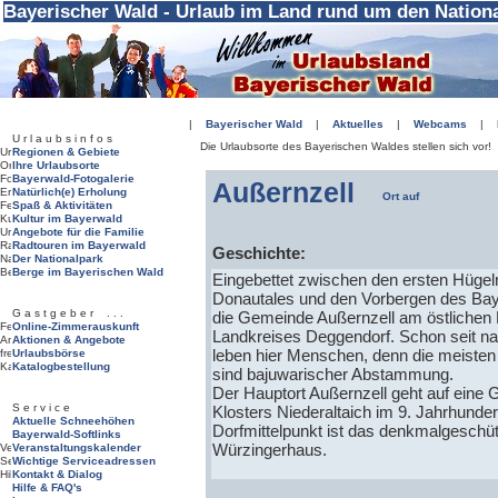
Bayerischer Wald - Urlaub im Land rund um den Nation
|
Bayerischer Wald
|
Aktuelles
|
Webcams
|
U r l a u b s i n f o s
Die Urlaubsorte des Bayerischen Waldes stellen sich vor!
Regionen & Gebiete
Ihre Urlaubsorte
Bayerwald-Fotogalerie
Außernzell
Natürlich(e) Erholung
Spaß & Aktivitäten
Kultur im Bayerwald
Angebote für die Familie
Radtouren im Bayerwald
Geschichte:
Der Nationalpark
Berge im Bayerischen Wald
Eingebettet zwischen den ersten Hügeln
Donautales und den Vorbergen des Bay
G a s t g e b e r . . .
die Gemeinde Außernzell am östlichen
Online-Zimmerauskunft
Landkreises Deggendorf. Schon seit n
Aktionen & Angebote
leben hier Menschen, denn die meisten
Urlaubsbörse
Katalogbestellung
sind bajuwarischer Abstammung.
Der Hauptort Außernzell geht auf eine
S e r v i c e
Klosters Niederaltaich im 9. Jahrhunder
Aktuelle Schneehöhen
Dorfmittelpunkt ist das denkmalgeschüt
Bayerwald-Softlinks
Würzingerhaus.
Veranstaltungskalender
Wichtige Serviceadressen
Kontakt & Dialog
Hilfe & FAQ's