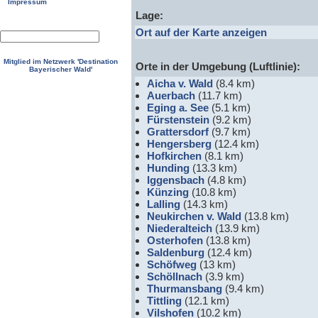
Impressum
Lage:
Ort auf der Karte anzeigen
Mitglied im Netzwerk 'Destination
Orte in der Umgebung (Luftlinie):
Bayerischer Wald'
Aicha v. Wald
(8.4 km)
Auerbach
(11.7 km)
Eging a. See
(5.1 km)
Fürstenstein
(9.2 km)
Grattersdorf
(9.7 km)
Hengersberg
(12.4 km)
Hofkirchen
(8.1 km)
Hunding
(13.3 km)
Iggensbach
(4.8 km)
Künzing
(10.8 km)
Lalling
(14.3 km)
Neukirchen v. Wald
(13.8 km)
Niederalteich
(13.9 km)
Osterhofen
(13.8 km)
Saldenburg
(12.4 km)
Schöfweg
(13 km)
Schöllnach
(3.9 km)
Thurmansbang
(9.4 km)
Tittling
(12.1 km)
Vilshofen
(10.2 km)