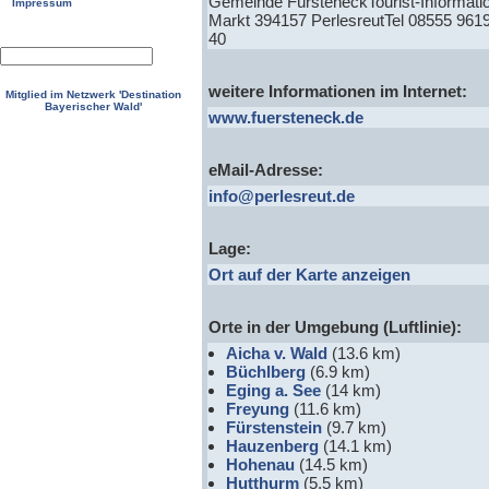
Gemeinde FürsteneckTourist-Informatio
Impressum
Markt 394157 PerlesreutTel 08555 961
40
weitere Informationen im Internet:
Mitglied im Netzwerk 'Destination
Bayerischer Wald'
www.fuersteneck.de
eMail-Adresse:
info@perlesreut.de
Lage:
Ort auf der Karte anzeigen
Orte in der Umgebung (Luftlinie):
Aicha v. Wald
(13.6 km)
Büchlberg
(6.9 km)
Eging a. See
(14 km)
Freyung
(11.6 km)
Fürstenstein
(9.7 km)
Hauzenberg
(14.1 km)
Hohenau
(14.5 km)
Hutthurm
(5.5 km)