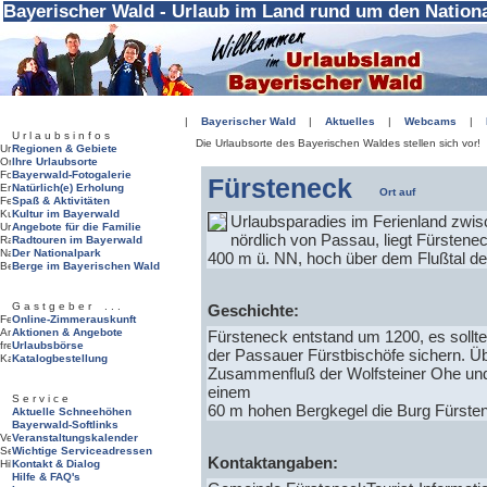
Bayerischer Wald - Urlaub im Land rund um den Nation
|
Bayerischer Wald
|
Aktuelles
|
Webcams
|
U r l a u b s i n f o s
Die Urlaubsorte des Bayerischen Waldes stellen sich vor!
Regionen & Gebiete
Ihre Urlaubsorte
Bayerwald-Fotogalerie
Fürsteneck
Natürlich(e) Erholung
Spaß & Aktivitäten
Kultur im Bayerwald
Urlaubsparadies im Ferienland zwis
Angebote für die Familie
nördlich von Passau, liegt Fürstene
Radtouren im Bayerwald
Der Nationalpark
400 m ü. NN, hoch über dem Flußtal der
Berge im Bayerischen Wald
G a s t g e b e r . . .
Geschichte:
Online-Zimmerauskunft
Aktionen & Angebote
Fürsteneck entstand um 1200, es sollte
Urlaubsbörse
der Passauer Fürstbischöfe sichern. Ü
Katalogbestellung
Zusammenfluß der Wolfsteiner Ohe und d
einem
S e r v i c e
60 m hohen Bergkegel die Burg Fürste
Aktuelle Schneehöhen
Bayerwald-Softlinks
Veranstaltungskalender
Wichtige Serviceadressen
Kontaktangaben:
Kontakt & Dialog
Hilfe & FAQ's