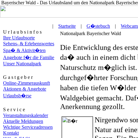
Bayerischer Wald - Das Urlaubsland um den Nationalpark Bayerische
|
Startseite
|
G�stebuch
|
Webcam
U r l a u b s i n f o s
Nationalpark Bayerischer Wald
Ihre Urlaubsorte
Sehens- & Erlebenswertes
Die Entwicklung des erste
Spa� & Aktivit�ten
da� auch in einem dicht 
Angebote f�r die Familie
Unser Nationalpark
Naturschutz m�glich ist. 
durchgef�hrter Forschun
G a s t g e b e r
Online-Zimmerauskunft
haben die tiefen W�lder 
Aktionen & Angebote
Urlaubsb�rse
Waldgebiet gemacht. Daf
Anerkennung gezollt.
S e r v i c e
Veranstaltungskalender
Nirgendwo son
Aktuelle Meldungen
Wichtige Serviceadressen
Natur auf ein
Kontakt