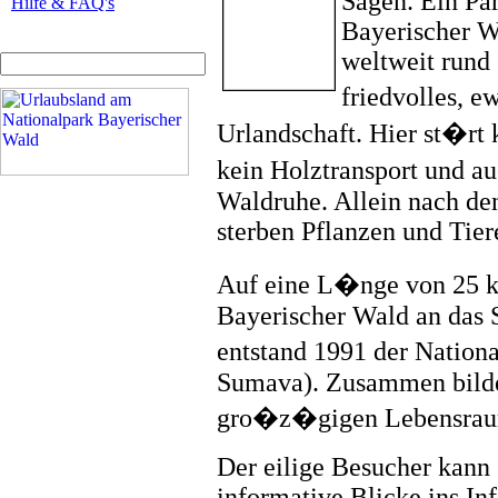
Sagen. Ein Par
Hilfe & FAQ's
Bayerischer Wa
weltweit rund 
friedvolles, 
Urlandschaft. Hier st�rt
kein Holztransport und a
Waldruhe. Allein nach de
sterben Pflanzen und Tier
Auf eine L�nge von 25 k
Bayerischer Wald an das S
entstand 1991 der Natio
Sumava). Zusammen bilde
gro�z�gigen Lebensraum
Der eilige Besucher kann 
informative Blicke ins In