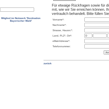
Für etwaige Rückfragen sowie für die
mit, wie wir Sie erreichen können. 
vertraulich behandelt. Bitte füllen S
Mitglied im Netzwerk 'Destination
Vorname*:
Bayerischer Wald'
Nachname*:
Strasse, Hausnr.*:
Land, PLZ*, Ort*:
-
eMail-Adresse*:
Telefonnummer: