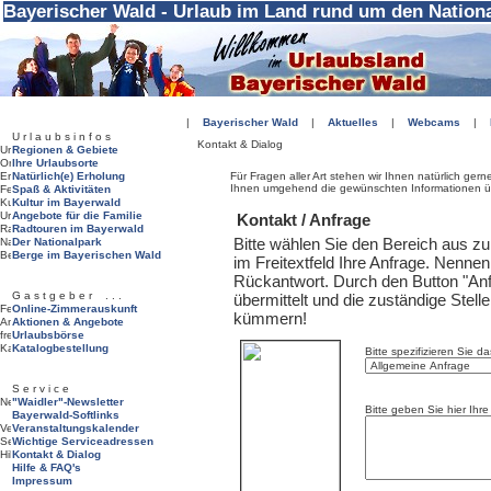
Bayerischer Wald - Urlaub im Land rund um den Nation
|
Bayerischer Wald
|
Aktuelles
|
Webcams
|
U r l a u b s i n f o s
Kontakt & Dialog
Regionen & Gebiete
Ihre Urlaubsorte
Natürlich(e) Erholung
Für Fragen aller Art stehen wir Ihnen natürlich ger
Ihnen umgehend die gewünschten Informationen üb
Spaß & Aktivitäten
Kultur im Bayerwald
Angebote für die Familie
Kontakt / Anfrage
Radtouren im Bayerwald
Bitte wählen Sie den Bereich aus z
Der Nationalpark
Berge im Bayerischen Wald
im Freitextfeld Ihre Anfrage. Nenne
Rückantwort. Durch den Button "Anf
G a s t g e b e r . . .
übermittelt und die zuständige Stell
Online-Zimmerauskunft
kümmern!
Aktionen & Angebote
Urlaubsbörse
Katalogbestellung
Bitte spezifizieren Sie d
S e r v i c e
"Waidler"-Newsletter
Bitte geben Sie hier Ihre
Bayerwald-Softlinks
Veranstaltungskalender
Wichtige Serviceadressen
Kontakt & Dialog
Hilfe & FAQ's
Impressum