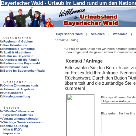
Bayerischer Wald - Urlaub im Land rund um den Nation
|
Bayerischer Wald
|
Aktuelles
|
Webcams
|
U r l a u b s i n f o s
Kontakt & Dialog
Regionen & Gebiete
Ihre Urlaubsorte
Natürlich(e) Erholung
Für Fragen aller Art stehen wir Ihnen natürlich ger
Ihnen umgehend die gewünschten Informationen üb
Spaß & Aktivitäten
Kultur im Bayerwald
Angebote für die Familie
Kontakt / Anfrage
Radtouren im Bayerwald
Bitte wählen Sie den Bereich aus z
Der Nationalpark
Berge im Bayerischen Wald
im Freitextfeld Ihre Anfrage. Nenne
Rückantwort. Durch den Button "Anf
G a s t g e b e r . . .
übermittelt und die zuständige Stell
Online-Zimmerauskunft
kümmern!
Aktionen & Angebote
Urlaubsbörse
Katalogbestellung
Bitte spezifizieren Sie d
S e r v i c e
"Waidler"-Newsletter
Bitte geben Sie hier Ihre
Bayerwald-Softlinks
Veranstaltungskalender
Wichtige Serviceadressen
Kontakt & Dialog
Hilfe & FAQ's
Impressum