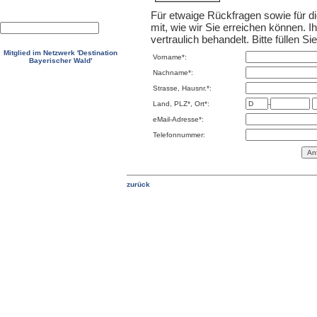
Für etwaige Rückfragen sowie für die
mit, wie wir Sie erreichen können. 
vertraulich behandelt. Bitte füllen S
Mitglied im Netzwerk 'Destination
Vorname*:
Bayerischer Wald'
Nachname*:
Strasse, Hausnr.*:
Land, PLZ*, Ort*:
-
eMail-Adresse*:
Telefonnummer: