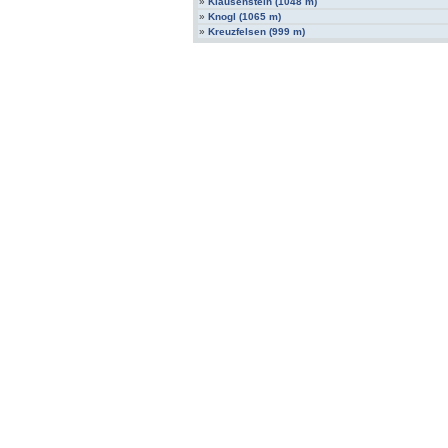
»
Klausenstein (1048 m)
»
Knogl (1065 m)
»
Kreuzfelsen (999 m)