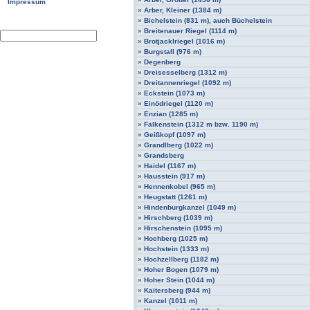
Impressum
»
Arber, Kleiner (1384 m)
»
Bichelstein (831 m), auch Büchelstein
»
Breitenauer Riegel (1114 m)
»
Brotjacklriegel (1016 m)
»
Burgstall (976 m)
»
Degenberg
»
Dreisesselberg (1312 m)
»
Dreitannenriegel (1092 m)
»
Eckstein (1073 m)
»
Einödriegel (1120 m)
»
Enzian (1285 m)
»
Falkenstein (1312 m bzw. 1190 m)
»
Geißkopf (1097 m)
»
Grandlberg (1022 m)
»
Grandsberg
»
Haidel (1167 m)
»
Hausstein (917 m)
»
Hennenkobel (965 m)
»
Heugstatt (1261 m)
»
Hindenburgkanzel (1049 m)
»
Hirschberg (1039 m)
»
Hirschenstein (1095 m)
»
Hochberg (1025 m)
»
Hochstein (1333 m)
»
Hochzellberg (1182 m)
»
Hoher Bogen (1079 m)
»
Hoher Stein (1044 m)
»
Kaitersberg (944 m)
»
Kanzel (1011 m)