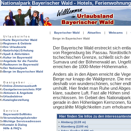
Nationalpark Bayerischer Wald - Hotels, Ferienwohnung
|
Bayerischer Wald
|
Aktuelles
|
Webcams
|
U r l a u b s i n f o s
Berge im Bayerischen Wald
Karte Bayerischer Wald
Regionen & Gebiete
Ihre Urlaubsorte
Der Bayerische Wald erstreckt sich entl
Natürlich(e) Erholung
von Regensburg bis Passau. Nordöstlich,
Spaß & Aktivitäten
tschechischen Grenze, schließt sich der
Kultur im Bayerwald
Angebote für die Familie
Sumava und der Böhmerwald an. Ungefä
Radtouren im Bayerwald
erreichen die 1000-Meter-Höhenmarke.
Der Nationalpark
Berge im Bayerischen Wald
Anders als in den Alpen erreicht die Vege
Berge nur knapp die Waldgrenze. Die me
G a s t g e b e r . . .
deshalb von wunderschönen, schier end
Online-Zimmerauskunft
umhüllt. Hier findet man Ruhe und Abges
Gastgeberverzeichnis PDF
klare, saubere Luft. Fast alle Höhen si
Aktionen & Angebote
Urlaubsbörse
erschlossen. Im Gebiet des Nationalparks
Katalogbestellung
gerade in den Höhenlagen Kernzonen, für 
ungezählte Möglichkeiten zum erholsam
S e r v i c e
Bayerwald-Softlinks
Hier finden Sie Infos zu den interessantes
Veranstaltungskalender
Wichtige Serviceadressen
»
Almberg (1139 m)
Kontakt & Dialog
»
Alzenberg (1100 m)
Hilfe & FAQ's
»
Arber, Großer (1456 m)